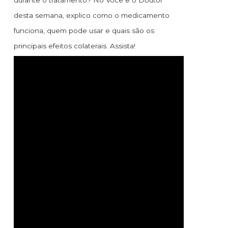
durante o tratamento? No Você e o Doutor
desta semana, explico como o medicamento
funciona, quem pode usar e quais são os
principais efeitos colaterais. Assista!