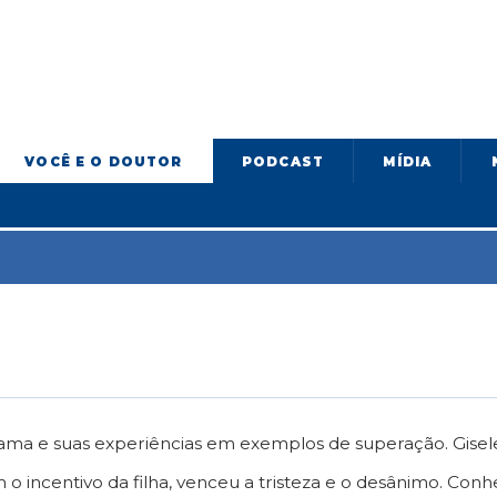
VOCÊ E O DOUTOR
PODCAST
MÍDIA
drama e suas experiências em exemplos de superação. Gise
o incentivo da filha, venceu a tristeza e o desânimo. Conhe