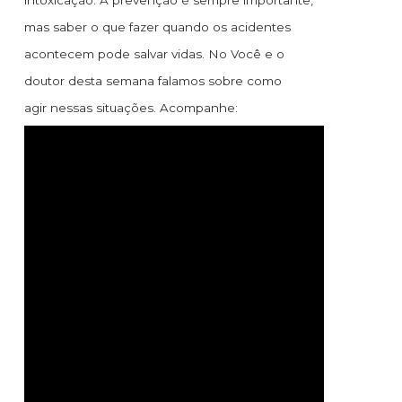
intoxicação. A prevenção é sempre importante,
mas saber o que fazer quando os acidentes
acontecem pode salvar vidas. No Você e o
doutor desta semana falamos sobre como
agir nessas situações. Acompanhe: