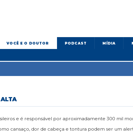
VOCÊ E O DOUTOR
PODCAST
MÍDIA
 ALTA
asileiros e é responsável por aproximadamente 300 mil mort
 como cansaço, dor de cabeça e tontura podem ser um alert