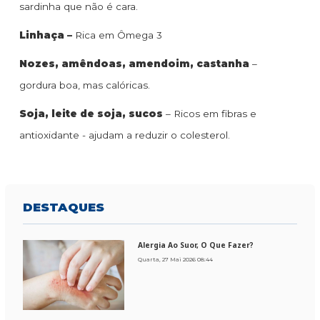
sardinha que não é cara.
Linhaça –
Rica em Ômega 3
Nozes, amêndoas, amendoim, castanha
–
gordura boa, mas calóricas.
Soja, leite de soja, sucos
– Ricos em fibras e
antioxidante - ajudam a reduzir o colesterol.
DESTAQUES
Alergia Ao Suor, O Que Fazer?
Quarta, 27 Mai 2026 08:44