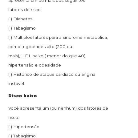
apresenta um ou mais dos seguintes
fatores de risco:
( ) Diabetes
( ) Tabagismo
( ) Múltiplos fatores para a síndrome metabólica,
como triglicérides alto (200 ou
mais), HDL baixo ( menor do que 40),
hipertensão e obesidade
( ) Histórico de ataque cardíaco ou angina
instável
Risco baixo
Você apresenta um (ou nenhum) dos fatores de
risco:
( ) Hipertensão
( ) Tabagismo