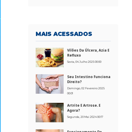
MAIS
ACESSADOS
Vilões Da Úlcera, Azia E
Refluxo
Sexta, 04 Julho 2025 00:00
Seu Intestino Funciona
Direito?
Domingo, 02 Fevereiro 2025
00:01
Artrite E Artrose. E
Agora?
Segunda, 20 Mai 2024 00:17
Funcionamento Do